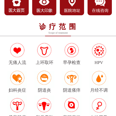
诊疗范围
Scope of treatment
无痛人流
上环取环
早孕检查
HPV
妇科炎症
阴道炎
阴道瘙痒
月经不调