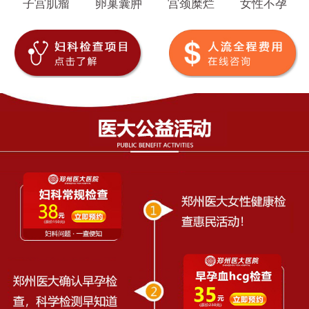
子宫肌瘤
卵巢囊肿
宫颈糜烂
女性不孕