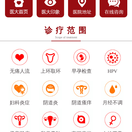
诊疗范围
Scope of treatment
无痛人流
上环取环
早孕检查
HPV
妇科炎症
阴道炎
阴道瘙痒
月经不调