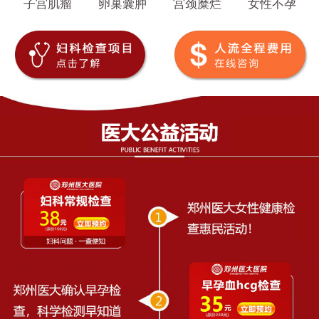
子宫肌瘤
卵巢囊肿
宫颈糜烂
女性不孕